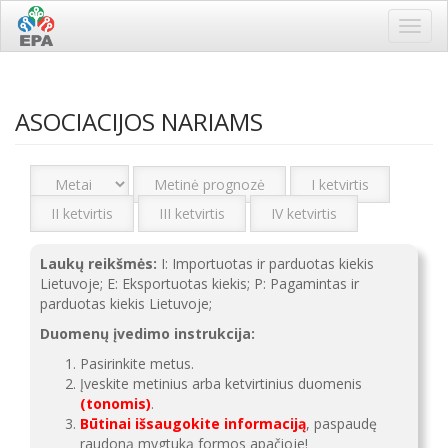
Toggl
navig
ASOCIACIJOS NARIAMS
Metinė prognozė
I ketvirtis
II ketvirtis
III ketvirtis
IV ketvirtis
Laukų reikšmės:
I: Importuotas ir parduotas kiekis
Lietuvoje; E: Eksportuotas kiekis; P: Pagamintas ir
parduotas kiekis Lietuvoje;
Duomenų įvedimo instrukcija:
Pasirinkite metus.
Įveskite metinius arba ketvirtinius duomenis
(tonomis)
.
Būtinai išsaugokite informaciją
, paspaudę
raudoną mygtuką formos apačioje!